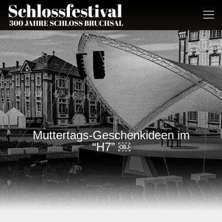
Muttertags-Geschenkideen im
“H7” ￼