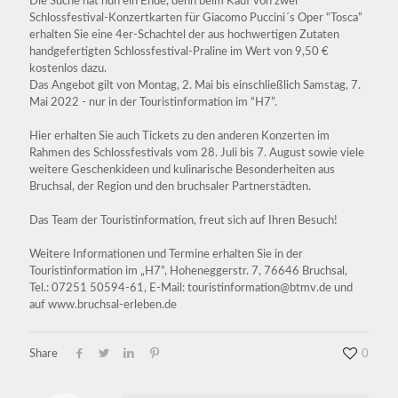
Die Suche hat nun ein Ende, denn beim Kauf von zwei
Schlossfestival-Konzertkarten für Giacomo Puccini´s Oper “Tosca”
erhalten Sie eine 4er-Schachtel der aus hochwertigen Zutaten
handgefertigten Schlossfestival-Praline im Wert von 9,50 €
kostenlos dazu.
Das Angebot gilt von Montag, 2. Mai bis einschließlich Samstag, 7.
Mai 2022 - nur in der Touristinformation im “H7”.
Hier erhalten Sie auch Tickets zu den anderen Konzerten im
Rahmen des Schlossfestivals vom 28. Juli bis 7. August sowie viele
weitere Geschenkideen und kulinarische Besonderheiten aus
Bruchsal, der Region und den bruchsaler Partnerstädten.
Das Team der Touristinformation, freut sich auf Ihren Besuch!
Weitere Informationen und Termine erhalten Sie in der
Touristinformation im „H7“, Hoheneggerstr. 7, 76646 Bruchsal,
Tel.: 07251 50594-61, E-Mail: touristinformation@btmv.de und
auf www.bruchsal-erleben.de
Share
0