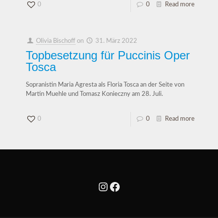
0
0
Read more
Olivia Bischoff
on
31. März 2022
Topbesetzung für Puccinis Oper
Tosca
Sopranistin Maria Agresta als Floria Tosca an der Seite von
Martin Muehle und Tomasz Konieczny am 28. Juli.
0
0
Read more
Instagram
Facebook