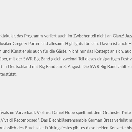
takulär, das Programm verliert auch im Zwischenteil nicht an Glanz! Jazzt
er Gregory Porter sind allesamt Highlights für sich. Davon ist auch Hr. 
nnen und Künstler als auch für die Gäste. Nicht nur das Konzept an sich, 
er, mit der SWR Big Band gleich zweimal Teil dieses einzigartigen Festiv
zert in Deutschland mit Big Band am 3. August. Die SWR Big Band zählt z
terstützt.
ivals im Vorverkauf. Violinist Daniel Hope spielt mit dem Orchester l’art
 „Vivaldi Recomposed“. Das Blechbläserensemble German Brass verleiht m
slich des Bruchsaler Frühlingsfestes gibt es diese beiden Konzerte bis e