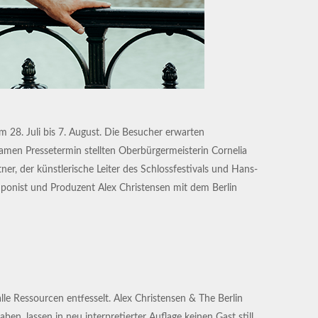
 28. Juli bis 7. August. Die Besucher erwarten
amen Pressetermin stellten Oberbürgermeisterin Cornelia
r, der künstlerische Leiter des Schlossfestivals und Hans-
mponist und Produzent Alex Christensen mit dem Berlin
e Ressourcen entfesselt. Alex Christensen & The Berlin
n, lassen in neu interpretierter Auflage keinen Gast still