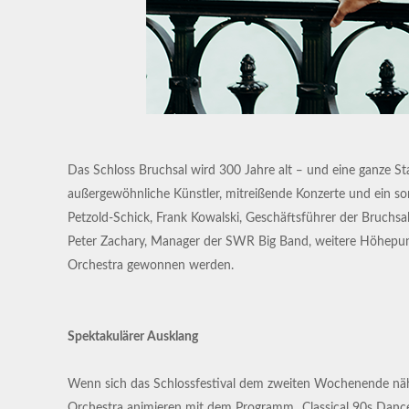
Das Schloss Bruchsal wird 300 Jahre alt ‒ und eine ganze St
außergewöhnliche Künstler, mitreißende Konzerte und ein so
Petzold-Schick, Frank Kowalski, Geschäftsführer der Bruchs
Peter Zachary, Manager der SWR Big Band, weitere Höhepunkt
Orchestra gewonnen werden.
Spektakulärer Ausklang
Wenn sich das Schlossfestival dem zweiten Wochenende näher
Orchestra animieren mit dem Programm „Classical 90s Dance“ 