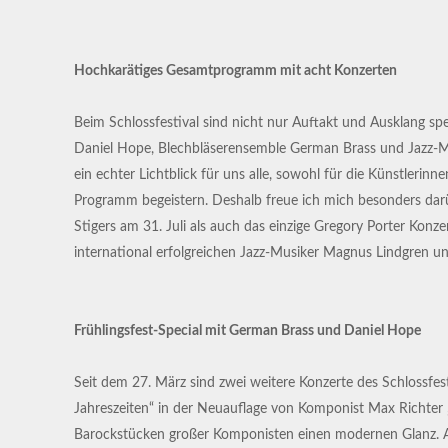
Hochkarätiges Gesamtprogramm mit acht Konzerten
Beim Schlossfestival sind nicht nur Auftakt und Ausklang spek
Daniel Hope, Blechbläserensemble German Brass und Jazz-Musik
ein echter Lichtblick für uns alle, sowohl für die Künstleri
Programm begeistern. Deshalb freue ich mich besonders darüb
Stigers am 31. Juli als auch das einzige Gregory Porter Kon
international erfolgreichen Jazz-Musiker Magnus Lindgren un
Frühlingsfest-Special mit German Brass und Daniel Hope
Seit dem 27. März sind zwei weitere Konzerte des Schlossfest
Jahreszeiten“ in der Neuauflage von Komponist Max Richter
Barockstücken großer Komponisten einen modernen Glanz. Anläs