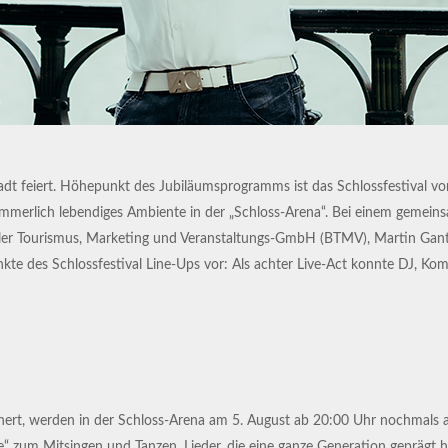
adt feiert. Höhepunkt des Jubiläumsprogramms ist das Schlossfestival vom
mmerlich lebendiges Ambiente in der „Schloss-Arena“. Bei einem gemeins
aler Tourismus, Marketing und Veranstaltungs-GmbH (BTMV), Martin Gantne
e des Schlossfestival Line-Ups vor: Als achter Live-Act konnte DJ, Ko
t, werden in der Schloss-Arena am 5. August ab 20:00 Uhr nochmals all
zum Mitsingen und Tanzen. Lieder, die eine ganze Generation geprägt habe