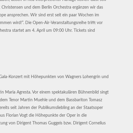
x Christensen und dem Berlin Orchestra ergänzen wir das
ppe ansprechen. Wir sind erst seit ein paar Wochen im
mmen wird!“. Die Open-Air-Veranstaltungsreihe trifft vor
estra startet am 4. April um 09:00 Uhr. Tickets sind
das Gala-Konzert mit Höhepunkten von Wagners Lohengrin und
in Maria Agresta. Vor einem spektakulären Bühnenbild singt
 mit dem Tenor Martin Muehle und dem Bassbariton Tomasz
reits seit Jahren der Publikumsliebling an der Staatsoper
aus Florian Vogt die Höhepunkte der Oper in die
tung von Dirigent Thomas Guggeis bzw. Dirigent Cornelius