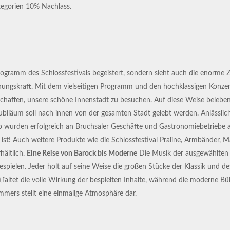
egorien 10% Nachlass.
rogramm des Schlossfestivals begeistert, sondern sieht auch die enorme 
ehungskraft. Mit dem vielseitigen Programm und den hochklassigen Konz
chaffen, unsere schöne Innenstadt zu besuchen. Auf diese Weise beleben 
biläum soll nach innen von der gesamten Stadt gelebt werden. Anlässlich
go wurden erfolgreich an Bruchsaler Geschäfte und Gastronomiebetriebe
 ist! Auch weitere Produkte wie die Schlossfestival Praline, Armbänder, 
hältlich.
Eine Reise von Barock bis Moderne
Die Musik der ausgewählten 
espielen. Jeder holt auf seine Weise die großen Stücke der Klassik und d
ntfaltet die volle Wirkung der bespielten Inhalte, während die moderne
mmers stellt eine einmalige Atmosphäre dar.