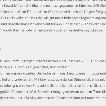
nk Kowalski freut sich über den neu dazugewonnenen Künstler: „Mit Ale
Symbiose von einem DJ und einem Orchester wird auch die jüngere Zielgru
000 Tickets verkauft. Das zeigt wie gut unser bisheriges Programm angeno
und Begeisterung. Der Vorverkauf für Alex Christensen & The Berlin Orch
 7, 76646 Bruchsal oder online exklusiv über
schlossfestival.myticket.de
.
t
n zu den Eröffnungstagen bereits Puccinis Oper Tosca am 28. Juli und 
, live aus Salzburg zugeschaltet, stellt sichtlich
ewonnen werden konnten. Die Partie der Floria Tosca übernimmt Sopranist
ebe, Tod und Leidenschaft. Mit ihrer ausdrucksstarken Stimme bildet sie
rs Lohengrin wird von Sopranistin Simone Schneider verkörpert. Sie ist be
le großen Bühnen der Welt. Schneider bringt gemeinsam mit dem Tenor Kl
leitet von über 150 Mitwirkenden der Staatsoper Stuttgart unter der Lei